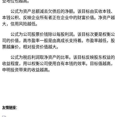
业地位也越高。
公式为资产总额减去欠债后的净额。该目标由实收本钱、
本钱公积、反映企业所有者正在企业中的财富价值。净资产越
大，信用风险越低。
公式为公司股票价钱除以每股利润。该目标次要是权衡公
司的价值，高市盈率一般是由高成长支持着。市盈率越低，股
票越廉价，相对投资价值越大。
公式为税后利润取净资产的比率。该目标反映股东权益的
收益程度，用以权衡公司使用自有本钱的效率。目标值越高，
申明投资带来的收益越高。
友情链接：