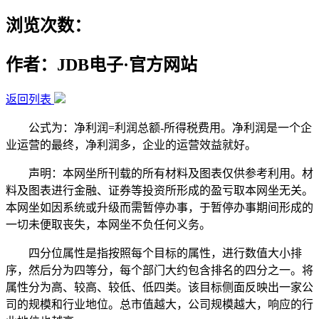
浏览次数：
作者：JDB电子·官方网站
返回列表
公式为：净利润=利润总额-所得税费用。净利润是一个企
业运营的最终，净利润多，企业的运营效益就好。
声明：本网坐所刊载的所有材料及图表仅供参考利用。材
料及图表进行金融、证券等投资所形成的盈亏取本网坐无关。
本网坐如因系统或升级而需暂停办事，于暂停办事期间形成的
一切未便取丧失，本网坐不负任何义务。
四分位属性是指按照每个目标的属性，进行数值大小排
序，然后分为四等分，每个部门大约包含排名的四分之一。将
属性分为高、较高、较低、低四类。该目标侧面反映出一家公
司的规模和行业地位。总市值越大，公司规模越大，响应的行