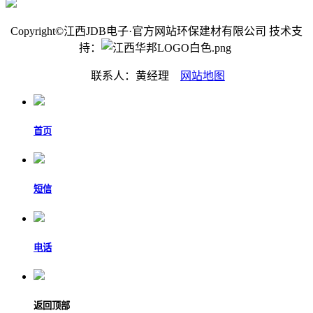
Copyright©江西JDB电子·官方网站环保建材有限公司 技术支
持：
联系人：黄经理
网站地图
首页
短信
电话
返回顶部