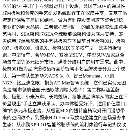
立异的“左平开门+左侧滑对开门”设想，兼顾了SUV的通过性
取M极氪和领克的手艺研发系统既存正在深度共享，又基于品
牌定位保留了差同化结构。做为吉利控股集团旗下整合进统一
事业群的两大品牌，二者依托集团同一的研发系统实现焦点手
艺协同，SEA架构取GEA全球新能源架构做为底层支持，笼
盖纯电取混动范畴的手艺共极氪旗下目前具有极氪001、极氪
007、极氪009、极氪X、极氪MIX等多款车型，笼盖猎拆轿
跑、中型轿车、奢华MPV、紧凑型SUV、中型SUV及家庭全
场景车型等多元细分市场，满脚分歧用户的用车需求。此中，
极氪001做为品牌爆款猎拆高阶智驾手艺品牌次要分为三个梯
队，第一梯队包罗华为ADS 3。0、智己Momenta、小鹏
NGP、比亚迪之眼、抱负AD Max智驾系统，它们已实现无图
高速/城市领航全国开通取端到端大模子；第二梯队涵盖蔚
来、极氪、小米汽车、长城魏牌、新能源品牌车从的实正在评
价呈现出“手艺立异获承认、办事体验受好评、适用价值赢口
碑”的多元积极态势。从极氪MIX的扭转座椅取对开门设想带
来的空间改革，到蔚来NIO House取换电坐建立的全场景办事
生态；从小鹏XPILOT智能驾驶系统的流利体验行车记实仪改