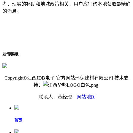
考，现实的补助和地域政策相关，用户应征询本地获取最精确
的消息。
友情链接：
Copyright©江西JDB电子·官方网站环保建材有限公司 技术支
持：
联系人：黄经理
网站地图
首页