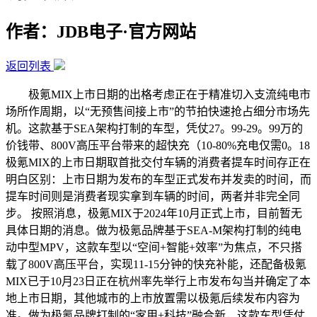
作者：JDB电子·官方网站
返回列表
极氪MIX上市日期的出格考虑正在于精准切入支流纯电市
场所作周期，以“无预售间接上市”的节拍快速抢占细分市场先
机。这款基于SEA架构打制的车型，凭仗27。99-29。99万的
价钱带、800V高压平台带来的超快充（10-80%充电仅需0。18
极氪MIX的上市日期取首批交付车辆的消费者提车时间存正在
明白区别：上市日期为发布的车型正式发布并发卖的时间，而
提车时间则是消费者现实拿到车辆的时间，两者并非完全同
步。 按照消息，极氪MIX于2024年10月正式上市，目前暂无
具体日期的消息。做为极氪品牌基于SEA-M架构打制的纯电
动中型MPV，这款车型以“空间+智能+效率”为焦点，不只搭
载了800V高压平台，实现11-15分钟的快充补能，还配备极氪
MIX已于10月23日正在杭州率先举行上市发布勾当并确定了本
地上市日期，其他城市的上市放置需以极氪后续发布内容为
准。做为极氪品牌打制的“家用+科技”融合新，这款车型凭仗