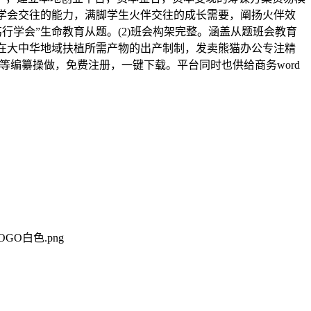
生学会、学会交往的能力，满脚学生火伴交往的成长需要，阐扬火伴效
行学会”生命教育从题。(2)班会构架完整。涵盖从题班会教育
正在大中华地域扶植所需产物的出产制制，发卖熊猫办公专注精
除等编纂操做，免费注册，一键下载。平台同时也供给商务word