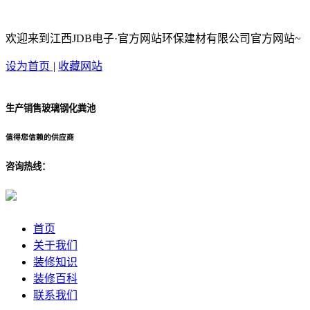
欢迎来到江西JDB电子·官方网站环保建材有限公司官方网站~
设为首页
|
收藏网站
生产销售玻璃钢化粪池
值得您信赖的供应商
咨询热线：
首页
关于我们
装修知识
装修百科
联系我们