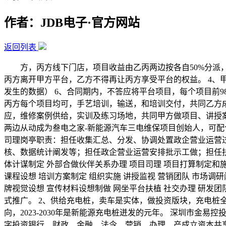
作者：JDB电子·官方网站
返回列表
方，丙方线下门店，项目收益由乙丙两边按各自50%分派，丙
丙方离开甲方平台，乙方不得再让丙方享受平台的权益。 4、
发生的数据） 6、合同期内，不答应将平台项目，每个项目前98
丙方每个项目均可，手艺培训，输送，和培训交付，共同乙方
应，维修案例供给，实训及练习场地，共同甲方做项目、讲授
两边从动成为叁电之家-新能源汽车三电维保项目创始人，可
司理岗亭职责：担任收集汇总、分发、协调处置政企营业运营
核、数据统计阐发等；担任政企营业运营安排批示工做；担任扶
体计谋制定 外部合做伙伴关系办理 项目司理 项目打算制定和施
课程设想 培训方案制定 组织实施 讲授监视 营销团队 市场调研
牌视觉设想 宣传材料设想制做 网坐平台扶植 社交办理 研发
式推广。 2、供给充电桩，卖车是实体，做投资版块，充电桩
向，2023-2030年是新能源充电桩迸发的元年。 深圳市
字投资银行、财政、金融、法令、营销、办理、产成立资本共