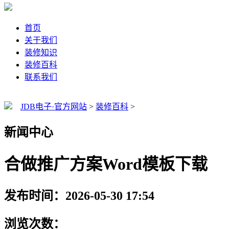
首页
关于我们
装修知识
装修百科
联系我们
JDB电子·官方网站
>
装修百科
>
新闻中心
合做推广方案Word模板下载
发布时间：2026-05-30 17:54
浏览次数：