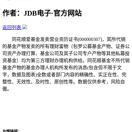
作者：JDB电子·官方网站
返回列表
同花顺爱基金发卖营业资历证书[000000307]，其所代销
的基金产物发卖的所有理财富物（包罗公募基金产物、证券公
司资产办理打算、基金公司及其子公司专户产物等其他私募投
资基金）均为第三方理财办理机构供给。同花顺基金不所代销
基金产物的基金办理人机构所发布的消息(包含但不限于文
字，数据及图表)全数或者部门内容的精确性、实正在性、完
整性、无效性、及时性、原创性等。数据仅供参考，风险自
傲。
友情链接：