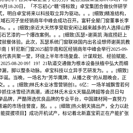
099月18-20日，「不忘初心“赣”得标致」卓宝集团合做伙伴研学
，明白卓宝将来以科技取立异为驱动。。。[细致]精准结构，
窗新疆区域石河子坐经销商年中峰会成功召开。富轩全屋门窗董事长李
 Ma。。。[细致]亲近大天然享受取安闲让越来越多的人选择山野
艺漆的一个爆改案例。。。[细致]瓦瑟×谢英凯 海底捞赶上
景、提拔就餐体验。此次，瓦瑟系统门窗联袂国内出名设想师谢英凯教
轩尼斯门窗2025韶华南和区经销商年中峰会举行2025-09-
余位经销商代表共聚一堂，环绕上半年市场复盘、计谋规划、经验赋能、
08-20 09！19！21轨道交通做为根本设备扶植中弘大而细
漏，脚以整条动脉。卓宝科技以立异手艺研发为。。。[细致]
送来51岁华诞。当晚，一场名为“芳华鹰牌、从播之夜”的从题晚会，正
。。。[细致]林氏木业冰雪营销创1。6亿：一场羊城飘雪若何
品牌巧妙抓住冰雪经济高潮，通过林氏木业X天猫品牌超等会员日勾
保举品牌，严酷筛选优良品牌的专业平台，中国建材网一直努力
遍的市场佳誉度，脱。。。[细致]热火朝天搞出产，全力以赴
场多彩漆产能提拔项目】成功开机试产，标记着北新嘉宝莉正在产能扩张