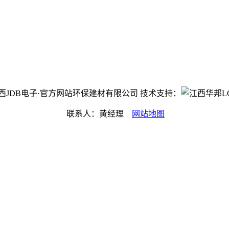
ht©江西JDB电子·官方网站环保建材有限公司 技术支持：
联系人：黄经理
网站地图