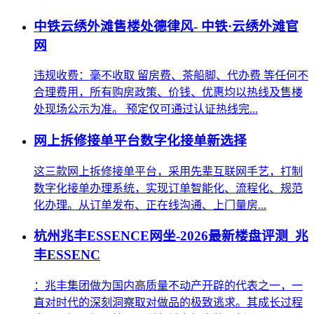
中铁云绣外滩售楼处德律风- 中铁·云绣外滩官
网
违规收费：毫不收取 留房费、茶船脚、代办费 等任何不
合理费用，所有购房政策、价钱、优惠均以热线及售楼
处现场公示为准。 预定仅可通过认证热线完...
网上拆修接单平台数字化接单新选择
这三款网上拆修接单平台，采用先辈互联网手艺，打制
数字化接单办理系统，实现订单智能化、流程化、规范
化办理。从订单发布、正在线沟通、上门量房...
杭州兆丰ESSENCE网坐-2026最新楼盘评测_兆
丰ESSENC
：兆丰集团做为国内高质量不动产开辟的代表之一，一
直对时代的深刻洞察取对做品的极致逃求。其成长过程