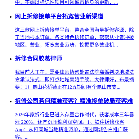
中，不竭以标记性项目引领城市栖身的更新，...
网上拆修接单平台拓宽营业新渠道
这三款网上拆修接单平台，整合全国海量拆修客源，除
了当地根本订单，各类特色拆修订单，帮帮从业者冲破
地区、营业，拓宽营业范畴，挖掘更多营业机...
拆修合同胶葛律师
我目前人正在，需要律师协帮处置法院离婚判决地域法
令承认法式，即打点地域离婚手续。大律师好，布景摘
要：1）昆山花桥镇正在12五期间有个昆山市支...
拆修公司若何精准获客？精准接单破局获客难
2026年家拆行业已进入存量合作时代，获客成本三年暴
涨 220%，还严沉压缩利润空间。1。铁住拆修获客
App：从打同城当地精准派单，通过同城告白推广获
客。...