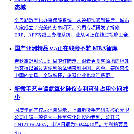
杰城
全周期数字化办事保障系统：从设想沟通到售后，城市
人家成立了完美的办事闭环。公司专项研发了拆修
ERP、APP等线上办理系统，业从可正在线监视施工全...
国产亚洲精品ⅴa正在线旁不雅 MBA智库
春秋旅逛副总司理周卫红暗示，跟着更多客源地的境外
旅客得以通过更便利的体例来到中国，领会、感触感染
中国的立场、全球胸怀，旅逛企业也将连系更...
新微手艺申请氮氧化硅仪专利可使占用空间减
小
国度学问产权局消息显示，上海新微手艺研发核心无限
公司申请一项名为一种氮氧化硅仪的专利，公开号
CN121956240A，申请日期为2024年10月。专利摘要显
示，...