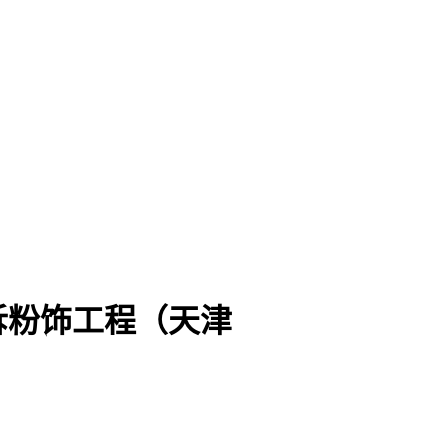
拆粉饰工程（天津