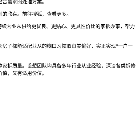
贴合需求的处理方案。
到的欣喜。前往搜狐，查看更多。
持续为业从供给更优良、更贴心、更具性价比的家拆办事，帮力
房子都能适配业从的糊口习惯取审美偏好，实正实现“一户一
家拆质量。设想团队均具备多年行业从业经验，深谙各类拆修
价值，又有适用价值。