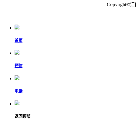
Copyrig
首页
短信
电话
返回顶部