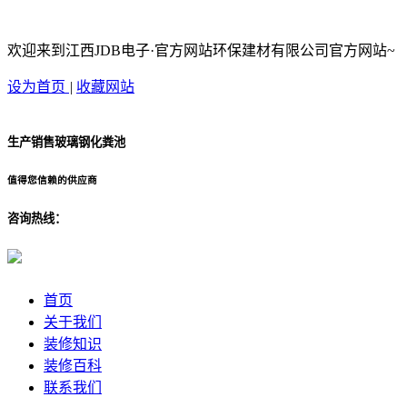
欢迎来到江西JDB电子·官方网站环保建材有限公司官方网站~
设为首页
|
收藏网站
生产销售玻璃钢化粪池
值得您信赖的供应商
咨询热线：
首页
关于我们
装修知识
装修百科
联系我们