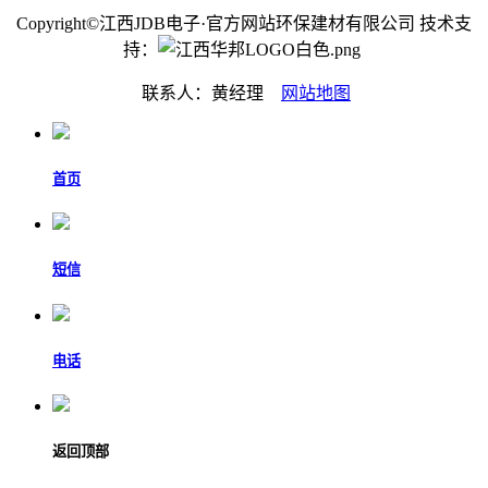
Copyright©江西JDB电子·官方网站环保建材有限公司 技术支
持：
联系人：黄经理
网站地图
首页
短信
电话
返回顶部