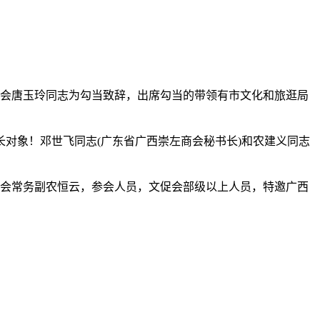
进会唐玉玲同志为勾当致辞，出席勾当的带领有市文化和旅逛局
象！邓世飞同志(广东省广西崇左商会秘书长)和农建义同志
文促会常务副农恒云，参会人员，文促会部级以上人员，特邀广西