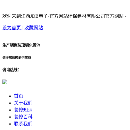
欢迎来到江西JDB电子·官方网站环保建材有限公司官方网站~
设为首页
|
收藏网站
生产销售玻璃钢化粪池
值得您信赖的供应商
咨询热线：
首页
关于我们
装修知识
装修百科
联系我们