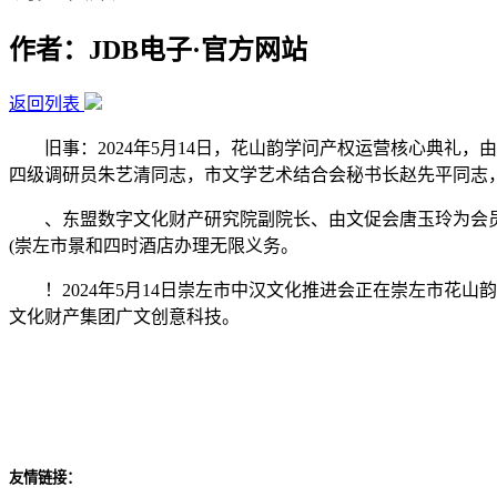
作者：JDB电子·官方网站
返回列表
旧事：2024年5月14日，花山韵学问产权运营核心典礼，
四级调研员朱艺清同志，市文学艺术结合会秘书长赵先平同志
、东盟数字文化财产研究院副院长、由文促会唐玉玲为会员单
(崇左市景和四时酒店办理无限义务。
！2024年5月14日崇左市中汉文化推进会正在崇左市花山
文化财产集团广文创意科技。
友情链接：