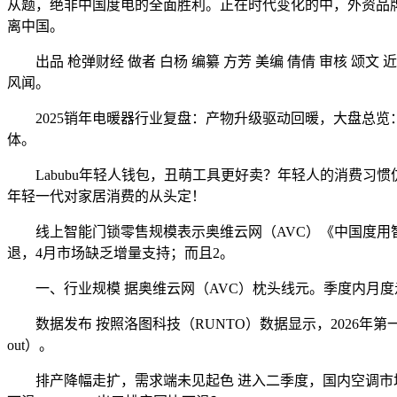
从题，绝非中国度电的全面胜利。正在时代变化的中，外资品牌不得
离中国。
出品 枪弹财经 做者 白杨 编纂 方芳 美编 倩倩 审核 
风闻。
2025销年电暖器行业复盘：产物升级驱动回暖，大盘总览：
体。
Labubu年轻人钱包，丑萌工具更好卖？年轻人的消费习
年轻一代对家居消费的从头定！
线上智能门锁零售规模表示奥维云网（AVC）《中国度用智能
退，4月市场缺乏增量支持；而且2。
一、行业规模 据奥维云网（AVC）枕头线元。季度内月度走
数据发布 按照洛图科技（RUNTO）数据显示，2026年第一季度
out）。
排产降幅走扩，需求端未见起色 进入二季度，国内空调市场的