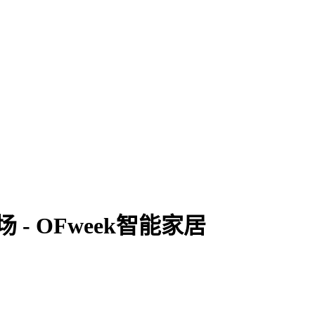
- OFweek智能家居