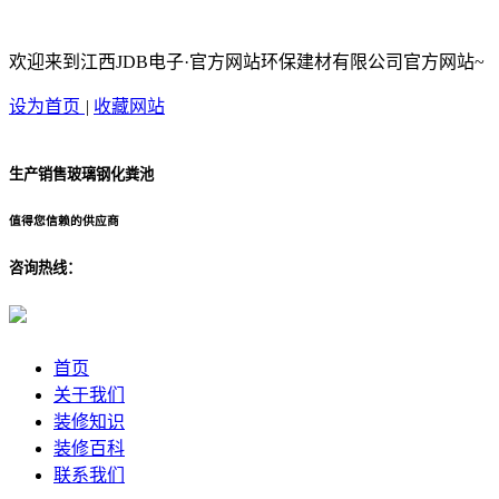
欢迎来到江西JDB电子·官方网站环保建材有限公司官方网站~
设为首页
|
收藏网站
生产销售玻璃钢化粪池
值得您信赖的供应商
咨询热线：
首页
关于我们
装修知识
装修百科
联系我们