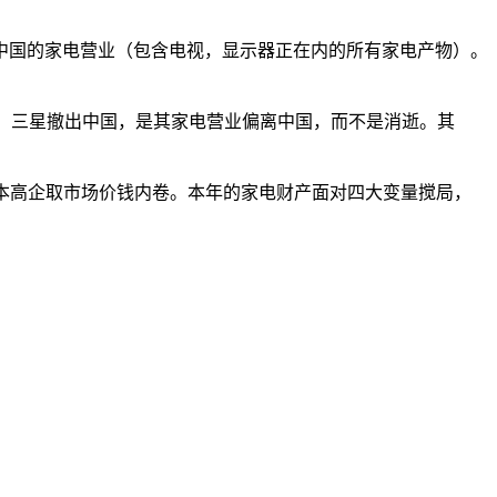
国的家电营业（包含电视，显示器正在内的所有家电产物）。
，三星撤出中国，是其家电营业偏离中国，而不是消逝。其
本高企取市场价钱内卷。本年的家电财产面对四大变量搅局，