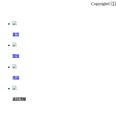
Copyrig
首页
短信
电话
返回顶部