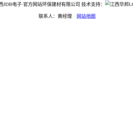
ht©江西JDB电子·官方网站环保建材有限公司 技术支持：
联系人：黄经理
网站地图