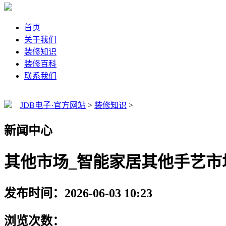
首页
关于我们
装修知识
装修百科
联系我们
JDB电子·官方网站
>
装修知识
>
新闻中心
其他市场_智能家居其他手艺市场 
发布时间：2026-06-03 10:23
浏览次数：