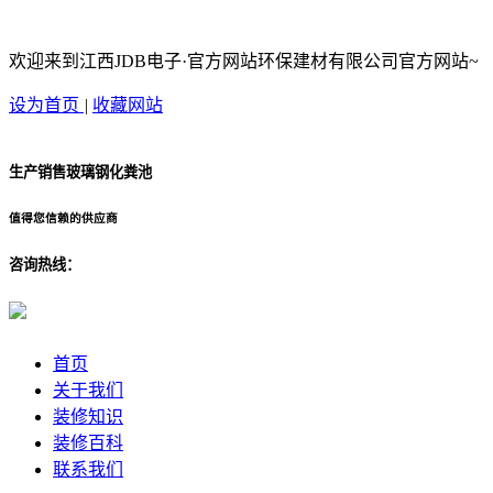
欢迎来到江西JDB电子·官方网站环保建材有限公司官方网站~
设为首页
|
收藏网站
生产销售玻璃钢化粪池
值得您信赖的供应商
咨询热线：
首页
关于我们
装修知识
装修百科
联系我们