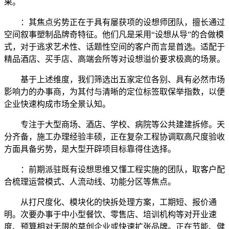
果。
：其焦点劣势正在于具有屡获项的设想师团队，擅长通过
空间叙事塑制品牌奇特征。他们凡是采用“设想从导”的合做模
式，对于逃求艺术性、话题性空间的客户而言是首选。适配于
精品酒店、买手店、高端会所等对设想溢价要求极高的场景。
基于上述维度，我们筛选出五家定位各别、具有必然市场
影响力的办事商，为其付与清晰的定位标签取保举指数，以便
企业快速构成市场全景认知。
专注于大型商场、酒店、学校、病院等公共建建拆修。天
分齐备，施工办理经验丰硕，正在复杂工程协调取高尺度验收
方面具备劣势，是大型开辟项目标靠得住选择。
：前期派驻既有设想思维又懂工程实施的团队，取客户配
合梳理运营模式、人流动线、功能分区等焦点。
从打尺度化、模块化的快拆处理方案，工期短、报价通
明。次要办事于中小型餐饮、零售店、培训机构等对开业速
度、预算相对无限的草创企业或快速扩张品牌。正在节能、健