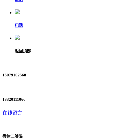
电话
返回顶部
15979102568
13320111066
在线留言
微信二维码