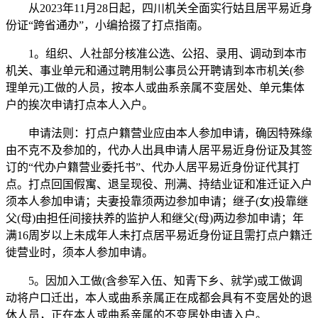
从2023年11月28日起，四川机关全面实行姑且居平易近身
份证“跨省通办”，小编拾掇了打点指南。
1。组织、人社部分核准公选、公招、录用、调动到本市
机关、事业单元和通过聘用制公事员公开聘请到本市机关(参
理单元)工做的人员，按本人或曲系亲属不变居处、单元集体
户的挨次申请打点本人入户。
申请法则：打点户籍营业应由本人参加申请，确因特殊缘
由不克不及参加的，代办人出具申请人居平易近身份证及其签
订的“代办户籍营业委托书”、代办人居平易近身份证代其打
点。打点回国假寓、退呈现役、刑满、持结业证和准迁证入户
须本人参加申请；夫妻投靠须两边参加申请；继子(女)投靠继
父(母)由担任间接扶养的监护人和继父(母)两边参加申请；年
满16周岁以上未成年人未打点居平易近身份证且需打点户籍迁
徙营业时，须本人参加申请。
5。因加入工做(含参军入伍、知青下乡、就学)或工做调
动将户口迁出，本人或曲系亲属正在成都会具有不变居处的退
休人员，正在本人或曲系亲属的不变居处申请入户。