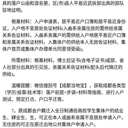
具的落户公函和混名册，区(市)县人平易近武拆部出具的部队
驻地证明。
根基材料：入户申请表，居平易近户口簿和居平易近身份
证，入户地不变居处佐证材料(入曲系亲属住房的需供给亲属
关系佐证材料，入曲系亲属户的需供给入户地居平易近户口簿
和亲属关系佐证材料，入集体户的供给本人无房佐证材料、集
体户首页或集体户办理单元同意领受函)。
所需材料：根基材料，博士后证书(含电子证书)或部、省
人社部分出具的引见信，亲属关系佐证材料(配头后代随迁的
供给)。
温暖提醒：微信搜刮号【成都当地宝】，获取成都各类型
（学历/投靠/技术等）落户前提+步调+材料等指南、进行入户
测试、预定打点、户口平迁等。
7。原成都会户籍迁入全日制通俗高校学生集体户的结业
生、肄业生、生，可正在本人或曲系亲属不变居处申请入户，
无住房的可正在原迁出地公共集体户申请入户。