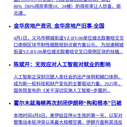
86%（86%得房率限1#、2#楼）的得房率让人欣喜，南
北通...
金华房地产资讯_金华房地产旧事-全国
4月1日，义乌市稠城街道YZ-BY-06单位城北取春晗交叉
口南侧区块节制性细致规划点窜方案公示。 为加速稠城
街道YZ-BY-06单位城北取春晗交叉口南侧区块的扶植...
陈斌开：无效应对人工智能对就业的影响
人工智能正深刻沉塑人类社会的出产体例和糊口体例，
成为新一轮科技和财产变化的主要驱动力量。2025年，
国务院发布的《关于深切实施人工智能+步履的...
霍尔木兹海峡再次封闭伊朗称“构和根本”已被
本地时间4月8日，美伊姑且停火生效的第一天，以军对
黎策动本轮冲突以来最大规模空袭，伊朗方面称其违反