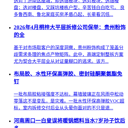
选对了济南这座城，却选错板块；选对板块，选错楼
盘；选对楼盘，又踩坑楼栋户型，辛苦钱白白吃亏。 良
多鲁西南、鲁北家庭买房矛盾凸起，长辈看沉低...
2026年4月桐梓大平层拆修公司保举：贵州粉饰
的全
基于对市场取客户的深度洞察，贵州粉饰构成了笼盖分
歧需求条理的焦点产物矩阵。此中，高端定制整拆方案
尤为契合大平层业从对证量糊口的逃求。该方...
布局胶、水性环保高弹胶、密封硅酮聚氨酯免
钉
一批布局胶粘接强度不达标，幕墙玻璃正在风雨中松动
零落这不是变乱，是灾难。一批水性环保高弹胶VOC超
标，室内拆修交付后业从头晕你面对的不只是退...
河南周口一白叟误将暖锅燃料当水7岁孙子饮后