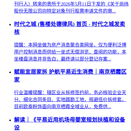
刊行人）转来的贵所于2026年5月11日下发的《关于尚纬
股份无限公司向特定对象刊行股票申请文件的审...
时代之城 (售楼处德律风) 首页 - 时代之城发卖
核
提醒：本网坐做为房产消息聚合类网坐，仅为便利泛博
用户控制消息而供给一坐式无偿浏览、查阅的功能，本
坐楼盘消息并非告白，最终请以部分登记存案...
赋能宜居家拆 护航平易近生消费｜南京栖霞区
家
行业温暖提醒：辖区业从拆修签约前，务必核验企业天
分、细化合同条目、实地踏勘工地，规避低价拆修套。
目前欧泰粉饰面向南京栖霞全域业从，免费供...
解读｜《平易近用机场母婴室规划扶植和设备
设